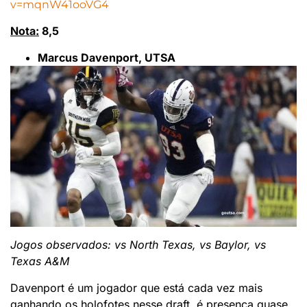
v=mqnW41ooVG4
Nota:
8,5
Marcus Davenport, UTSA
Jogos observados: vs North Texas, vs Baylor, vs
Texas A&M
Davenport é um jogador que está cada vez mais
ganhando os holofotes nesse draft, é presença quase