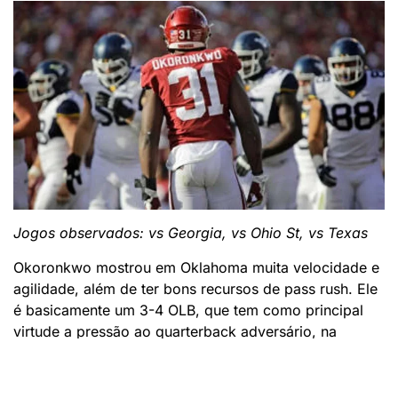
Jogos observados: vs Georgia, vs Ohio St, vs Texas
Okoronkwo mostrou em Oklahoma muita velocidade e
agilidade, além de ter bons recursos de pass rush. Ele
é basicamente um 3-4 OLB, que tem como principal
virtude a pressão ao quarterback adversário, na
universidade ele falhou algumas vezes na cobertura, e
por ser um pass rusher menor, foi algumas vezes
anulados pelos tackles adversários. Com isso tudo