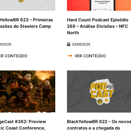
YellowBR 623 – Primeiras
Hard Count Podcast Episódio
ssões do Steelers Camp
269 – Análise Divisões – NFC
North
08/2026
03/08/2026
ER CONTEÚDO
VER CONTEÚDO
geCast #362: Preview
BlackYellowBR 622 – Os novo
tic Coast Conference,
contratos e a chegada do