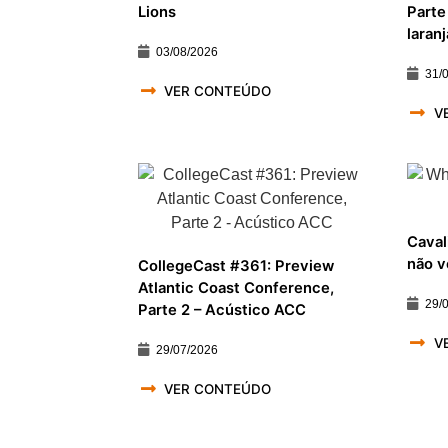
Lions
Parte
laranj
03/08/2026
31/
VER CONTEÚDO
V
Caval
não v
CollegeCast #361: Preview
Atlantic Coast Conference,
29/
Parte 2 – Acústico ACC
V
29/07/2026
VER CONTEÚDO