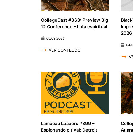
CollegeCast #363: Preview Big
Black
12 Conference – Luta espiritual
Impre
2026
05/08/2026
04/
VER CONTEÚDO
V
Lambeau Leapers #399 –
Colle
Espionando o rival: Detroit
Atlan