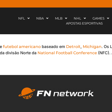
NFL
NBA
MLB
NHL
GAMES
APOSTAS ESPORTIVAS
de
baseado em
,
. Os
futebol americano
Detroit
Michigan
da divisão Norte da
(NFC). 
National Football Conference