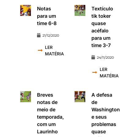
Notas
Textículo
para um
tik toker
time 6-8
quase
acéfalo
21/12/2020
para um
time 3-7
LER
MATÉRIA
24/11/2020
LER
MATÉRIA
Breves
A defesa
notas de
de
meio de
Washington
temporada,
e seus
com um
problemas
Laurinho
quase