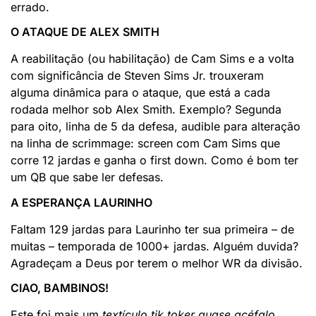
errado.
O ATAQUE DE ALEX SMITH
A reabilitação (ou habilitação) de Cam Sims e a volta
com significância de Steven Sims Jr. trouxeram
alguma dinâmica para o ataque, que está a cada
rodada melhor sob Alex Smith. Exemplo? Segunda
para oito, linha de 5 da defesa, audible para alteração
na linha de scrimmage: screen com Cam Sims que
corre 12 jardas e ganha o first down. Como é bom ter
um QB que sabe ler defesas.
A ESPERANÇA LAURINHO
Faltam 129 jardas para Laurinho ter sua primeira – de
muitas – temporada de 1000+ jardas. Alguém duvida?
Agradeçam a Deus por terem o melhor WR da divisão.
CIAO, BAMBINOS!
Este foi mais um
textículo tik toker quase acéfalo
.