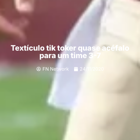
Textículo tik toker quase acéfalo
para um time 3-7
FN Network
24/11/2020