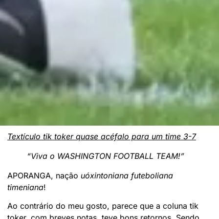
Textículo tik toker quase acéfalo para um time 3-7
“Viva o WASHINGTON FOOTBALL TEAM!”
APORANGA, nação
uóxintoniana futeboliana
timeniana
!
Ao contrário do meu gosto, parece que a coluna tik
toker, com breves notas, teve bons retornos. Sendo