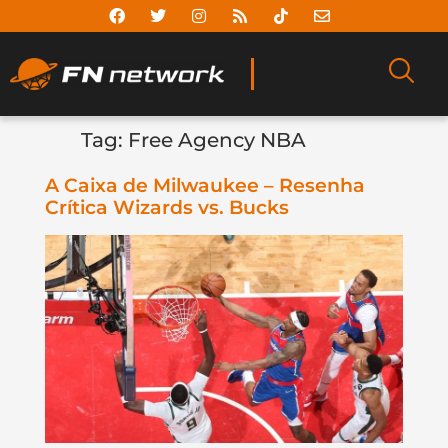
Tag:
Free Agency NBA
A Caixa de Milwaukee – Resenha
Crítica Wizards vs. Bucks