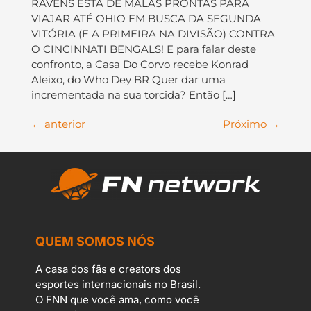
RAVENS ESTÁ DE MALAS PRONTAS PARA
VIAJAR ATÉ OHIO EM BUSCA DA SEGUNDA
VITÓRIA (E A PRIMEIRA NA DIVISÃO) CONTRA
O CINCINNATI BENGALS! E para falar deste
confronto, a Casa Do Corvo recebe Konrad
Aleixo, do Who Dey BR Quer dar uma
incrementada na sua torcida? Então […]
←
anterior
Próximo
→
QUEM SOMOS NÓS
A casa dos fãs e creators dos
esportes internacionais no Brasil.
O FNN que você ama, como você