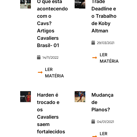
O que está
Trade
acontecendo
Deadline e
com o
o Trabalho
Cavs?
de Koby
Artigos
Altman
Cavaliers
29/03/2021
Brasil- 01
LER
14/11/2022
MATÉRIA
LER
MATÉRIA
Harden é
Mudança
trocado e
de
os
Planos?
Cavaliers
04/01/2021
saem
fortalecidos
LER