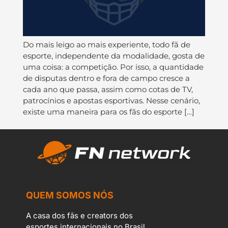
Do mais leigo ao mais experiente, todo fã de
esporte, independente da modalidade, gosta de
uma coisa: a competição. Por isso, a quantidade
de disputas dentro e fora de campo cresce a
cada ano que passa, assim como cotas de TV,
patrocínios e apostas esportivas. Nesse cenário,
existe uma maneira para os fãs do esporte […]
QUEM SOMOS NÓS
A casa dos fãs e creators dos
esportes internacionais no Brasil.