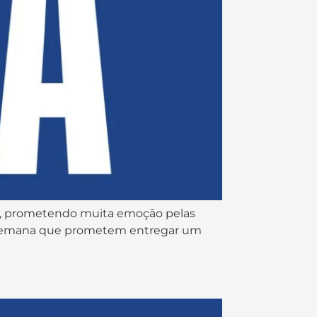
o, prometendo muita emoção pelas
de semana que prometem entregar um