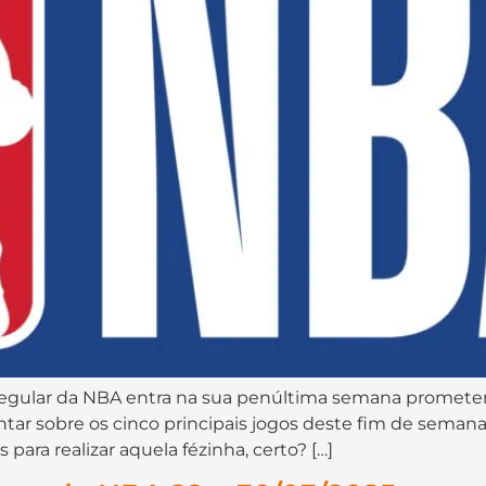
regular da NBA entra na sua penúltima semana promete
ntar sobre os cinco principais jogos deste fim de sema
para realizar aquela fézinha, certo? […]