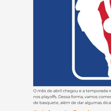
O mês de abril chegou e a temporada 
nos playoffs. Dessa forma, vamos come
de basquete, além de dar algumas dicas 