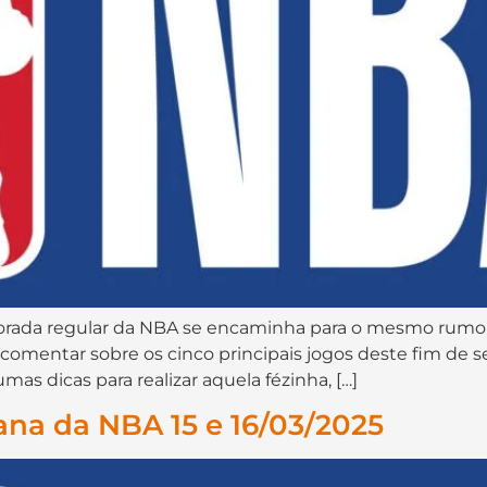
mporada regular da NBA se encaminha para o mesmo rum
s comentar sobre os cinco principais jogos deste fim 
mas dicas para realizar aquela fézinha, […]
ana da NBA 15 e 16/03/2025