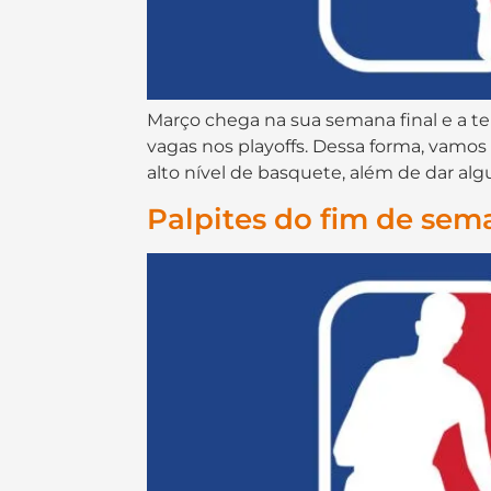
Março chega na sua semana final e a t
vagas nos playoffs. Dessa forma, vamo
alto nível de basquete, além de dar algu
Palpites do fim de sem