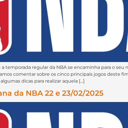
 a temporada regular da NBA se encaminha para o seu
, vamos comentar sobre os cinco principais jogos deste
algumas dicas para realizar aquela […]
ana da NBA 22 e 23/02/2025