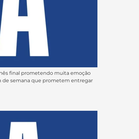
 mês final prometendo muita emoção
 fim de semana que prometem entregar