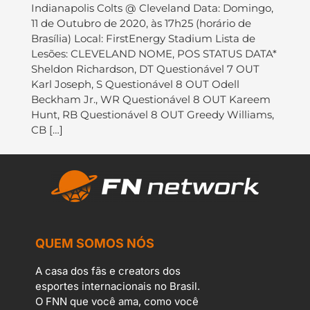
Indianapolis Colts @ Cleveland Data: Domingo,
11 de Outubro de 2020, às 17h25 (horário de
Brasília) Local: FirstEnergy Stadium Lista de
Lesões: CLEVELAND NOME, POS STATUS DATA*
Sheldon Richardson, DT Questionável 7 OUT
Karl Joseph, S Questionável 8 OUT Odell
Beckham Jr., WR Questionável 8 OUT Kareem
Hunt, RB Questionável 8 OUT Greedy Williams,
CB […]
QUEM SOMOS NÓS
A casa dos fãs e creators dos
esportes internacionais no Brasil.
O FNN que você ama, como você