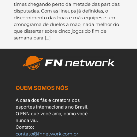
times chegando perto da metade das partidas
disputadas. Com as lineups já definidas, o
discernimento das boas e más equipes e um
cronograma de duelos à mão, nada melhor do
que dissertar sobre cinco jogos do fim de
semana para […]
QUEM SOMOS NÓS
A casa dos fãs e creators dos
esportes internacionais no Brasil.
O FNN que você ama, como você
nunca viu.
Contato:
contato@fnnetwork.com.br