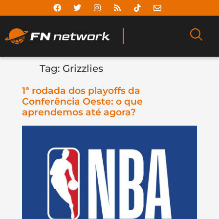
Tag:
Grizzlies
1ª rodada dos playoffs da
Conferência Oeste: o que
aprendemos até agora?