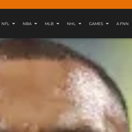
NFL
NBA
MLB
NHL
GAMES
A FNN