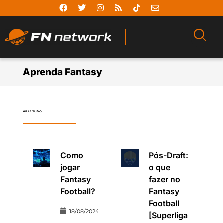
Aprenda Fantasy
VEJA TUDO
Como
Pós-Draft:
jogar
o que
Fantasy
fazer no
Football?
Fantasy
Football
18/08/2024
[Superliga