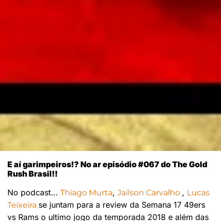
E aí garimpeiros!? No ar episódio #067 do The Gold
Rush Brasil!!
No podcast…
,
,
Thiago Murta
Jailson Carvalho
Lucas
se juntam para a review da Semana 17 49ers
Teixeira
vs Rams o ultimo jogo da temporada 2018 e além das