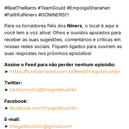
#BeatTheRams #TeamGould #EmpolgaShanahan
#FaithfulNiners #GONINERS!!!
Para os torcedores fiéis dos
Niners
, o local é aqui e
você tem a voz ativa! Olhos e ouvidos apurados para
receber as suas sugestões, comentários e críticas em
nossas redes sociais. Fiquem ligados para ouvirem as
suas respostas nos próximos episódios!
Assine o Feed para não perder nenhum episódio:
➤
https://fumblenanet.com.br/feed/thegoldrushbr
Twitter:
➤
twitter.com/@thegoldrushbr
Facebook:
➤
facebook.com/thegoldrushbr
E-mail:
➤
thegoldrushbr@gmail.com