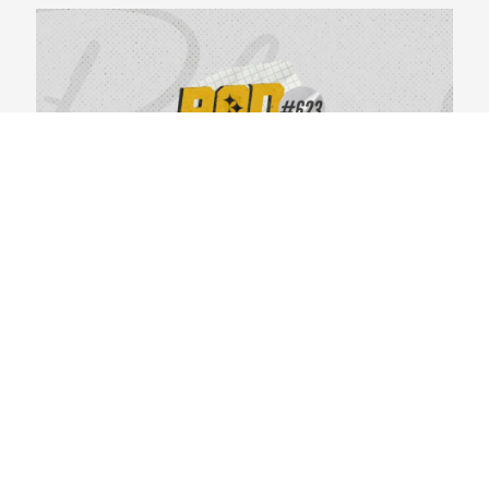
BlackYellowBR 623 – Primeiras Impressões do
Steelers Camp 2026
04/08/2026
VER CONTEÚDO