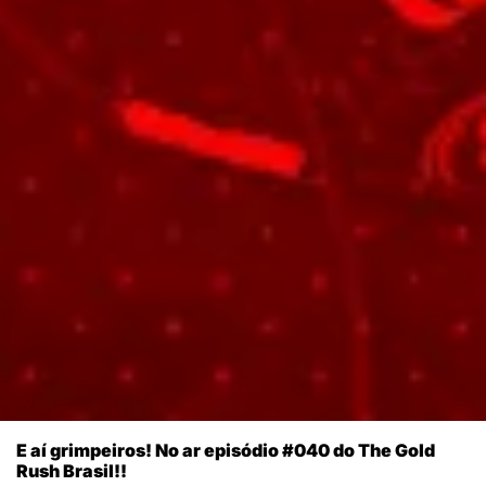
E aí grimpeiros! No ar episódio #040 do The Gold
Rush Brasil!!