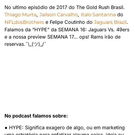
No ultimo episódio de 2017 do The Gold Rush Brasil.
,
,
do
Thiago Murta
Jailson Carvalho
Italo Santanna
e Felipe Coutinho do
.
NFLdosBrothers
Jaguars Brazil
Falamos da “HYPE” da SEMANA 16: Jaguars Vs. 49ers
e a nossa preview SEMANA 17… ops! Rams irão de
reservas.¯\_(ツ)_/¯
No podcast falamos sobre:
● HYPE: Significa exagero de algo, ou em marketing
uma estratégia para enfatizar alguma coisa, ideia ou