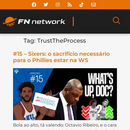
Tag:
TrustTheProcess
#15 – Sixers: o sacrifício necessário
para o Phillies estar na WS
Bola ao alto, tá valendo: Octavio Ribeiro, e o cara