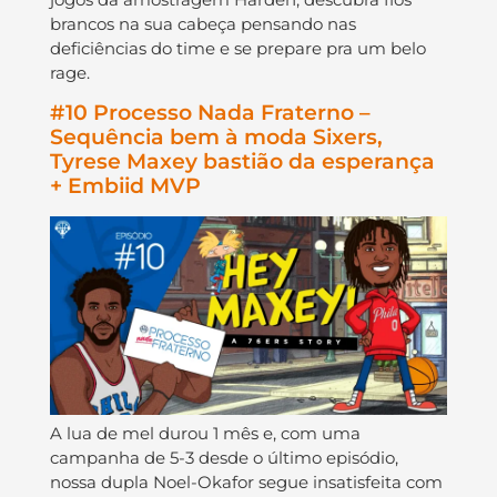
brancos na sua cabeça pensando nas
deficiências do time e se prepare pra um belo
rage.
#10 Processo Nada Fraterno –
Sequência bem à moda Sixers,
Tyrese Maxey bastião da esperança
+ Embiid MVP
A lua de mel durou 1 mês e, com uma
campanha de 5-3 desde o último episódio,
nossa dupla Noel-Okafor segue insatisfeita com