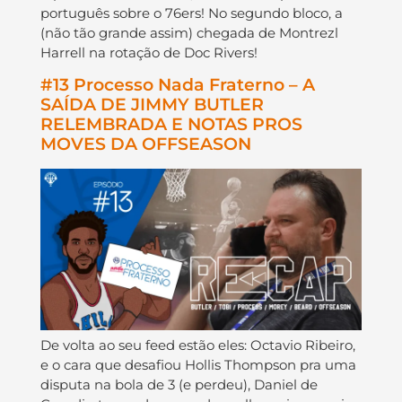
português sobre o 76ers! No segundo bloco, a
(não tão grande assim) chegada de Montrezl
Harrell na rotação de Doc Rivers!
#13 Processo Nada Fraterno – A
SAÍDA DE JIMMY BUTLER
RELEMBRADA E NOTAS PROS
MOVES DA OFFSEASON
De volta ao seu feed estão eles: Octavio Ribeiro,
e o cara que desafiou Hollis Thompson pra uma
disputa na bola de 3 (e perdeu), Daniel de