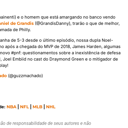
ainenti) e o homem que está amargando no banco vendo
niel de Grandis
(@GrandisDanny), trarão o que de melhor,
amada de Philly.
anha de 5-3 desde o último episódio, nossa dupla Noel-
smo após a chegada do MVP de 2018, James Harden, algumas
ovo #pnf: questionamentos sobre a inexistência de defesa
, Joel Embiid no cast do Draymond Green e o mitigador de
lay!
ado
(@guzzmachado)
de:
NBA
|
NFL
|
MLB
|
NHL
são de responsabilidade de seus autores e não