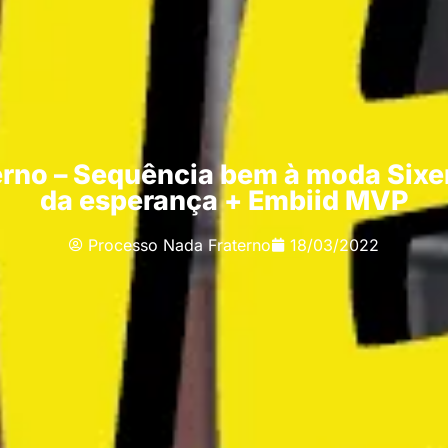
rno – Sequência bem à moda Sixe
da esperança + Embiid MVP
Processo Nada Fraterno
18/03/2022