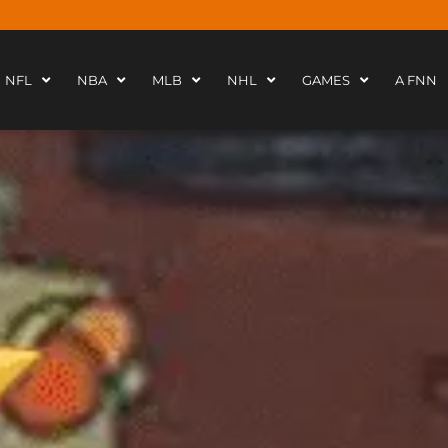
NFL
NBA
MLB
NHL
GAMES
A FNN