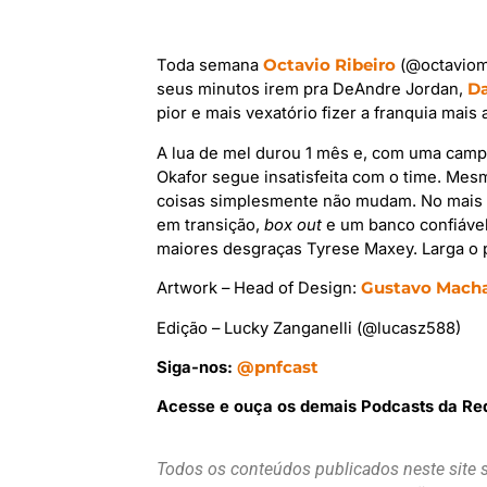
Toda semana
Octavio Ribeiro
(@octaviom
seus minutos irem pra DeAndre Jordan,
Da
pior e mais vexatório fizer a franquia mais 
A lua de mel durou 1 mês e, com uma camp
Okafor segue insatisfeita com o time. Me
coisas simplesmente não mudam. No mais n
em transição,
box out
e um banco confiável
maiores desgraças Tyrese Maxey. Larga o p
Artwork – Head of Design:
Gustavo Mach
Edição – Lucky Zanganelli (@lucasz588)
Siga-nos:
@pnfcast
Acesse e ouça os demais Podcasts da Re
Todos os conteúdos publicados neste site 