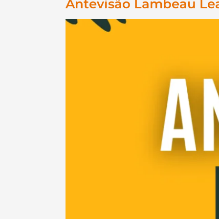
Antevisão Lambeau Leap