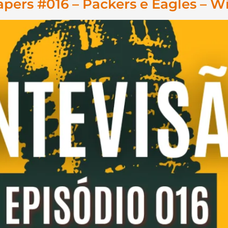
ers #016 – Packers e Eagles – W