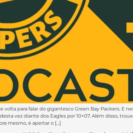
 volta para falar do gigantesco Green Bay Packers. E ne
esta vez diante dos Eagles por 10×07. Além disso, troux
ora mesmo, é apertar o […]