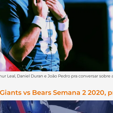
hur Leal, Daniel Duran e João Pedro pra conversar sobre
 Giants vs Bears Semana 2 2020, p