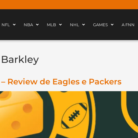
NFL
NBA
MLB
NHL
GAMES
A FNN
Barkley
– Review de Eagles e Packers