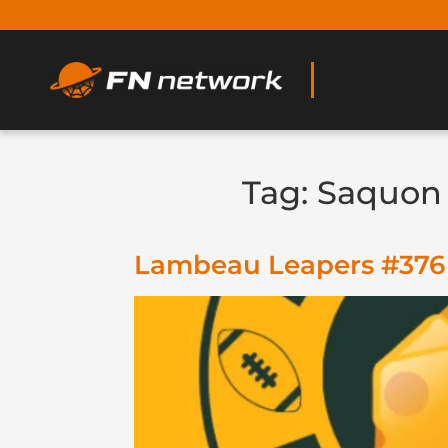
Tag:
Saquon 
Lambeau Leapers #376 