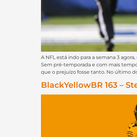
A NFL está indo para a semana 3 agor
Sem pré-temporada e com mais tempo d
que o prejuízo fosse tanto. No último d
BlackYellowBR 163 – St