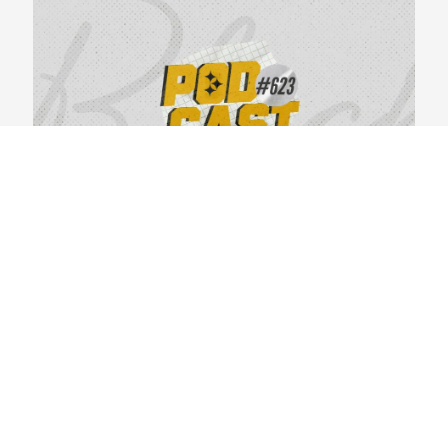
BlackYellowBR 623 – Primeiras Impressões do
Steelers Camp 2026
04/08/2026
VER CONTEÚDO