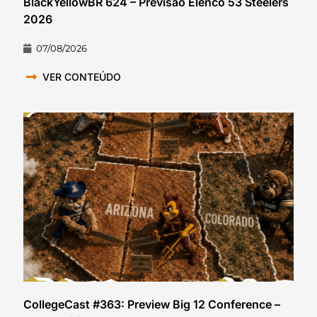
BlackYellowBR 624 – Previsão Elenco 53 Steelers
2026
07/08/2026
VER CONTEÚDO
CollegeCast #363: Preview Big 12 Conference –