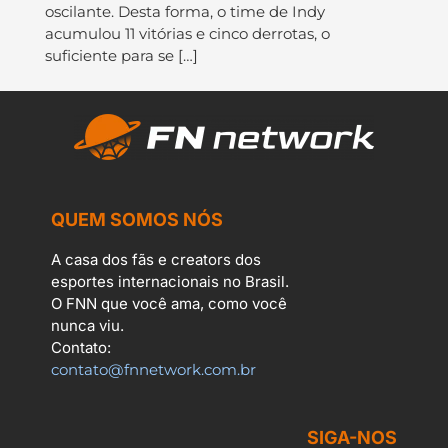
oscilante. Desta forma, o time de Indy
acumulou 11 vitórias e cinco derrotas, o
suficiente para se […]
QUEM SOMOS NÓS
A casa dos fãs e creators dos
esportes internacionais no Brasil.
O FNN que você ama, como você
nunca viu.
Contato:
contato@fnnetwork.com.br
SIGA-NOS