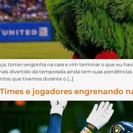
iça, tomei vergonha na cara e vim terminar o que eu havi
ais divertido da temporada ainda tem suas pendências p
ntos que tivemos durante o […]
– Times e jogadores engrenando 