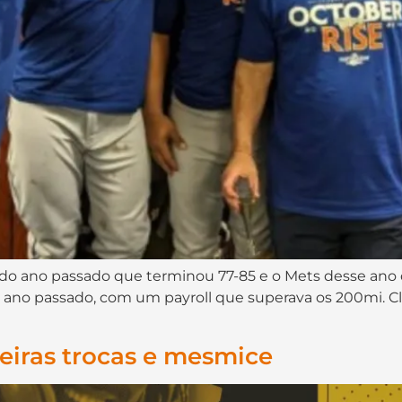
ts do ano passado que terminou 77-85 e o Mets desse an
no ano passado, com um payroll que superava os 200mi. Cl
meiras trocas e mesmice