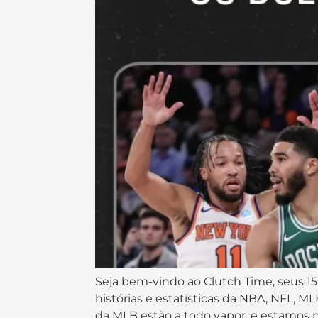
Seja bem-vindo ao Clutch Time, seus 15
histórias e estatísticas da NBA, NFL, 
da MLB estão a todo vapor, e estamos na