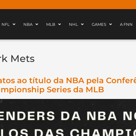
NFL
NBA
MLB
NHL
GAMES
A FNN
rk Mets
tos ao título da NBA pela Confer
ampionship Series da MLB