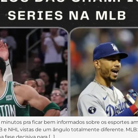
 minutos pra ficar bem informados sobre os esportes ame
MLB e NHL vistas de um ângulo totalmente diferente. MLB
 fase decisiva para […]