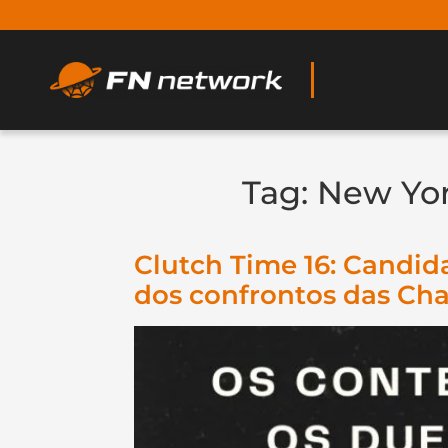
Tag:
New Yo
Clutch Time 16: Candida
dos confrontos das Ch