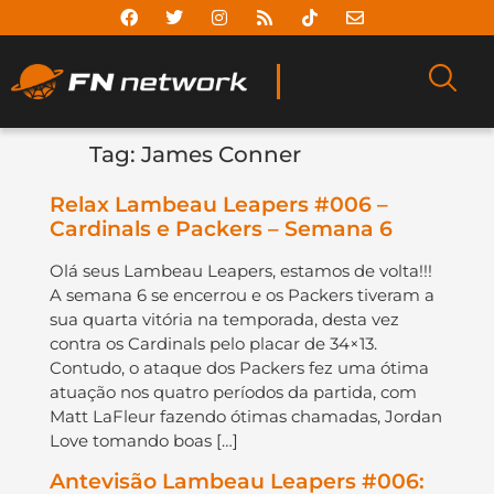
Tag:
James Conner
Relax Lambeau Leapers #006 –
Cardinals e Packers – Semana 6
Olá seus Lambeau Leapers, estamos de volta!!!
A semana 6 se encerrou e os Packers tiveram a
sua quarta vitória na temporada, desta vez
contra os Cardinals pelo placar de 34×13.
Contudo, o ataque dos Packers fez uma ótima
atuação nos quatro períodos da partida, com
Matt LaFleur fazendo ótimas chamadas, Jordan
Love tomando boas […]
Antevisão Lambeau Leapers #006: