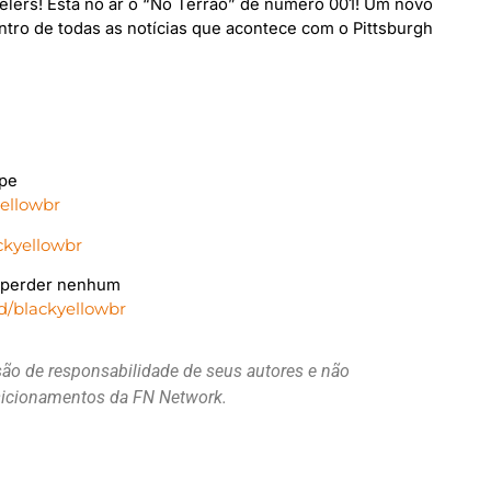
eelers! Está no ar o “No Terrão” de número 001! Um novo
tro de todas as notícias que acontece com o Pittsburgh
ipe
ellowbr
kyellowbr
o perder nenhum
d/blackyellowbr
são de responsabilidade de seus autores e não
osicionamentos da FN Network.