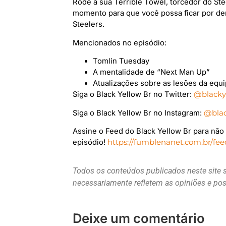
Rode a sua Terrible Towel, torcedor do St
momento para que você possa ficar por den
Steelers.
Mencionados no episódio:
Tomlin Tuesday
A mentalidade de “Next Man Up”
Atualizações sobre as lesões da equ
Siga o Black Yellow Br no Twitter:
@blacky
Siga o Black Yellow Br no Instagram:
@blac
Assine o Feed do Black Yellow Br para nã
episódio!
https://fumblenanet.com.br/fee
Todos os conteúdos publicados neste site 
necessariamente refletem as opiniões e p
Deixe um comentário