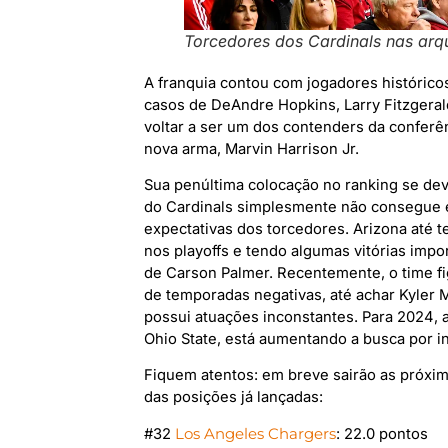
Torcedores dos Cardinals nas ar
A franquia contou com jogadores histórico
casos de DeAndre Hopkins, Larry Fitzgeral
voltar a ser um dos contenders da conferê
nova arma, Marvin Harrison Jr.
Sua penúltima colocação no ranking se deve
do Cardinals simplesmente não consegue 
expectativas dos torcedores. Arizona até 
nos playoffs e tendo algumas vitórias imp
de Carson Palmer. Recentemente, o time fi
de temporadas negativas, até achar Kyler
possui atuações inconstantes. Para 2024, 
Ohio State, está aumentando a busca por 
Fiquem atentos: em breve sairão as próxi
das posições já lançadas:
#32
Los Angeles Chargers
: 22.0 pontos