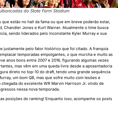
quibancadas do State Farm Stadium
s que estão no hall da fama ou que em breve poderão estar,
d, Chandler Jones e Kurt Warner. Atualmente o time busca
ncia, sendo liderados pelo inconstante Kyler Murray e sua
 justamente pelo fator histórico que foi citado. A franquia
emplacar temporadas empolgantes, o que murcha e muito as
teve anos bons entre 2007 e 2016, figurando algumas vezes
ortantes, mas vêm em uma queda livre desde a aposentadoria
gura direto no top-10 do draft, tendo uma grande sequência
 Murray, um bom QB, mas que sofre muito com lesões e
a chegada do excelente WR Marvin Harrison Jr. vindo de
ingressos nessa nova temporada.
mas posições do ranking! Enquanto isso, acompanhe os posts