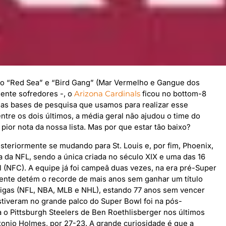
o “Red Sea” e “Bird Gang” (Mar Vermelho e Gangue dos
mente sofredores -, o
Arizona Cardinals
ficou no bottom-8
 as bases de pesquisa que usamos para realizar esse
ntre os dois últimos, a média geral não ajudou o time do
ior nota da nossa lista. Mas por que estar tão baixo?
teriormente se mudando para St. Louis e, por fim, Phoenix,
ga da NFL, sendo a única criada no século XIX e uma das 16
 (NFC). A equipe já foi campeã duas vezes, na era pré-Super
mente detém o recorde de mais anos sem ganhar um título
s ligas (NFL, NBA, MLB e NHL), estando 77 anos sem vencer
tiveram no grande palco do Super Bowl foi na pós-
o Pittsburgh Steelers de Ben Roethlisberger nos últimos
nio Holmes, por 27-23. A grande curiosidade é que a