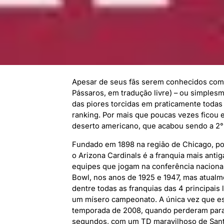
Apesar de seus fãs serem conhecidos com
Pássaros, em tradução livre) – ou simples
das piores torcidas em praticamente todas
ranking. Por mais que poucas vezes ficou e
deserto americano, que acabou sendo a 2° p
Fundado em 1898 na região de Chicago, pos
o Arizona Cardinals é a franquia mais anti
equipes que jogam na conferência nacional
Bowl, nos anos de 1925 e 1947, mas atual
dentre todas as franquias das 4 principai
um mísero campeonato. A única vez que es
temporada de 2008, quando perderam para 
segundos, com um TD maravilhoso de Santo