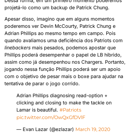
Dessa forma, em um primeiro momento poderemos
projetá-lo como um backup de Patrick Chung.
Apesar disso, imagino que em alguns momentos
poderemos ver Devin McCourty, Patrick Chung e
Adrian Phillips ao mesmo tempo em campo. Pois
quando avaliamos uma deficiência dos Patriots com
linebackers
mais pesados, podemos apostar que
Phillips poderá desempenhar o papel de LB híbrido,
assim como já desempenhou nos Chargers. Portanto,
jogando nessa função Phillips poderá ser um apoio
com o objetivo de pesar mais o boxe para ajudar na
tentativa de parar o jogo corrido.
Adrian Phillips diagnosing read-option +
clicking and closing to make the tackle on
Lamar is beautiful.
#Patriots
pic.twitter.com/OwQxGfDVlF
— Evan Lazar (@ezlazar)
March 19, 2020