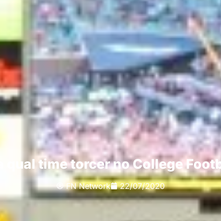
a qual time torcer no College Footb
FN Network
22/07/2020