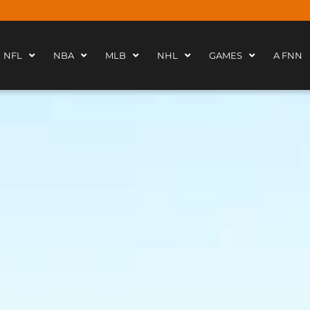
NFL
NBA
MLB
NHL
GAMES
A FNN