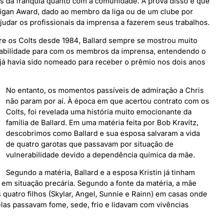
s da franquia quanto com a comunidade. A prova disso é que
igan Award, dado ao membro da liga ou de um clube por
ajudar os profissionais da imprensa a fazerem seus trabalhos.
re os Colts desde 1984, Ballard sempre se mostrou muito
nsabilidade para com os membros da imprensa, entendendo o
d já havia sido nomeado para receber o prêmio nos dois anos
No entanto, os momentos passíveis de admiração a Chris
não param por aí. À época em que acertou contrato com os
Colts, foi revelada uma história muito emocionante da
família de Ballard. Em uma matéria feita por Bob Kravitz,
descobrimos como Ballard e sua esposa salvaram a vida
de quatro garotas que passavam por situação de
vulnerabilidade devido a dependência química da mãe.
Segundo a matéria, Ballard e a esposa Kristin já tinham
 em situação precária. Segundo a fonte da matéria, a mãe
 quatro filhos (Skylar, Angel, Sunnie e Rainn) em casas onde
 elas passavam fome, sede, frio e lidavam com vivências