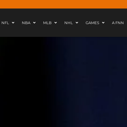
NFL
NBA
MLB
NHL
GAMES
A FNN