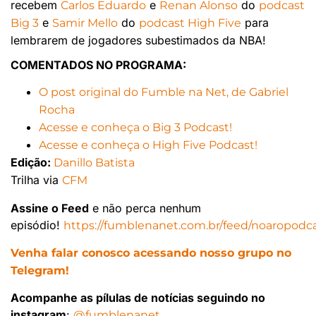
recebem
e
do
Carlos Eduardo
Renan Alonso
podcast
e
do
para
Big 3
Samir Mello
podcast High Five
lembrarem de jogadores subestimados da NBA!
COMENTADOS NO PROGRAMA:
O post original do Fumble na Net, de Gabriel
Rocha
Acesse e conheça o Big 3 Podcast!
Acesse e conheça o High Five Podcast!
Edição:
Danillo Batista
Trilha via
CFM
Assine o Feed
e não perca nenhum
episódio!
https://fumblenanet.com.br/feed/noaropodca
Venha falar conosco acessando nosso grupo no
Telegram!
Acompanhe as pílulas de notícias seguindo no
instagram
:
@fumblenanet