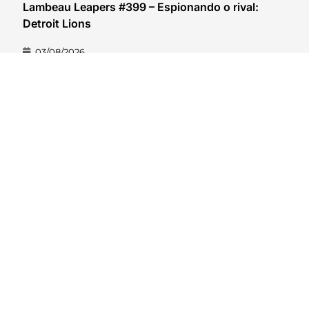
Lambeau Leapers #399 – Espionando o rival:
Detroit Lions
03/08/2026
VER CONTEÚDO
CollegeCast #362: Preview Atlantic Coast