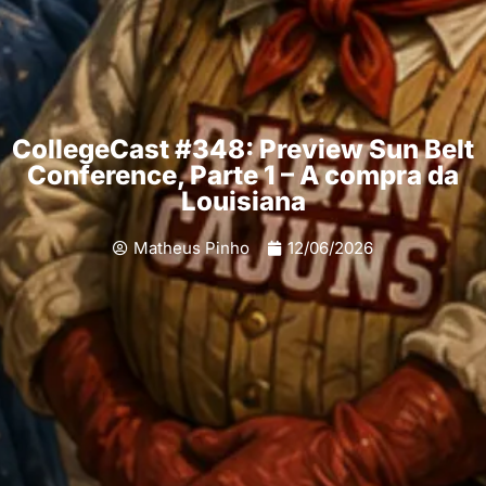
CollegeCast #348: Preview Sun Belt
Conference, Parte 1 – A compra da
Louisiana
Matheus Pinho
12/06/2026