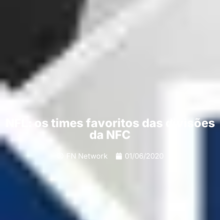
NFL: os times favoritos das divisões
da NFC
FN Network
01/06/2020