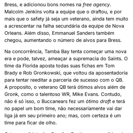
Bress, e adicionou bons nomes na
free agency
.
Malcolm Jenkins volta a equipe que o draftou, e por
mais que o safety já seja um veterano, ainda tem muito
a acrescentar na falha secundária da equipe de Nova
Orleans. Além disso, Emmanuel Sanders também
chegou, aumentando o número de alvos para Bress.
Na concorrência, Tamba Bay tenta começar uma nova
era e pode, talvez, ameaçar a supremacia do Saints. O
time da Florida aposta todas suas fichas em Tom
Brady e Rob Gronkowski, que voltou da aposentadoria
para tentar reeditar a parceria de sucesso com o QB.
A proposito, o veterano QB terá ótimos alvos além de
Gronk, como o talentoso WR, Mike Evans. Contudo,
não é só isso, o Buccanears fez um ótimo
draft
e terá
no papel um bom time, não necessariamente vai dar
liga já em seu primeiro ano; mas, com certeza é um
time para ficar de olho.