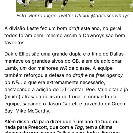
Foto: Reprodução Twitter Oficial @dallascowboys
A divisão Leste fez um bom
draft
este ano, no geral
todos foram bem, mesmo assim o Cowboys são bem
favoritos.
Dak e Elliot são uma grande dupla e o time de Dallas
manteve os grandes alvos do QB, além de adicionar
Lamb, um dor melhores
WR
da classe. A equipe
também reforçou a defesa no
draft
e na
free agency
da NFL;
o que era extremamente necessário,
destacando a adição do DT Dontari Poe. Vale citar a já
(muito) atrasada decisão de trocar o comando da
equipe, sacando o Jason Garrett e trazendo ex Green
Bay, Mike McCarthy.
Além disso, dá para dizer que é um ano de tudo ou
nada para Prescott, que com a
Tag
, tem a última
chance de provar para Dallas e para toda a liga que