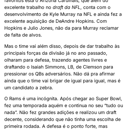
favoritos está o Arizona Cardinals, que além do
excelente trabalho no
draft da NFL
, conta com o
desenvolvimento de Kyle Murray na NFL e ainda fez a
excelente aquisição de DeAndre Hopkins. Com
Hopkins e Julio Jones, não da para Murray reclamar
de falta de alvos.
Mas o time vai além disso, depois de dar trabalho às
principais forças da divisão já no ano passado,
olharam para defesa, trazendo agentes livres e
draftando o Isaiah Simmons, LB, de Clemson para
pressionar os QBs adversários. Não dá pra afirmar
ainda que o time vai brigar de igual para igual, mas é
um candidato a zebra.
O Rams é uma incógnita. Após chegar ao Super Bowl,
fez uma temporada aquém e continua no seu “tudo ou
nada”. Não fez grandes adições e realizou um draft
decente, considerando que não tinha uma escolha de
primeira rodada. A defesa é o ponto forte, mas