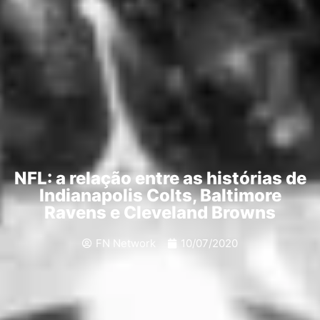
NFL: a relação entre as histórias de
Indianapolis Colts, Baltimore
Ravens e Cleveland Browns
FN Network
10/07/2020