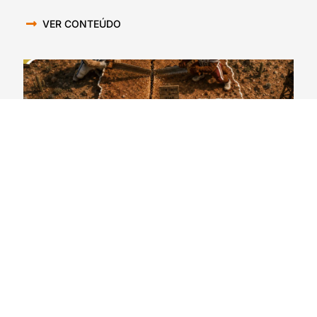
VER CONTEÚDO
CollegeCast #363: Preview Big 12 Conference –
Luta espiritual
05/08/2026