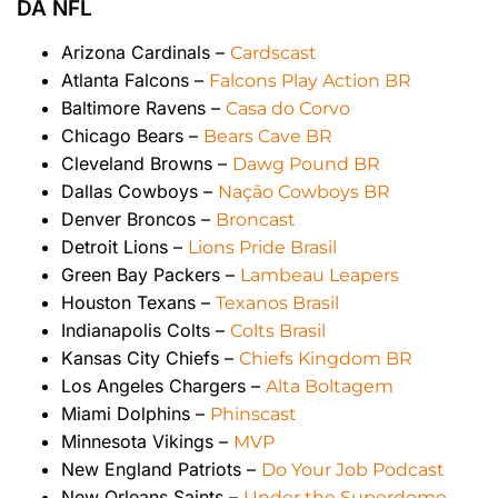
DA NFL
Arizona Cardinals –
Cardscast
Atlanta Falcons –
Falcons Play Action BR
Baltimore Ravens –
Casa do Corvo
Chicago Bears –
Bears Cave BR
Cleveland Browns –
Dawg Pound BR
Dallas Cowboys –
Nação Cowboys BR
Denver Broncos –
Broncast
Detroit Lions –
Lions Pride Brasil
Green Bay Packers –
Lambeau Leapers
Houston Texans –
Texanos Brasil
Indianapolis Colts –
Colts Brasil
Kansas City Chiefs –
Chiefs Kingdom BR
Los Angeles Chargers –
Alta Boltagem
Miami Dolphins –
Phinscast
Minnesota Vikings –
MVP
New England Patriots –
Do Your Job Podcast
New Orleans Saints –
Under the Superdome