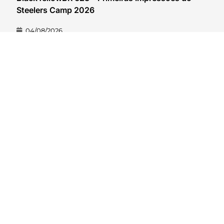
Steelers Camp 2026
04/08/2026
VER CONTEÚDO
Hard Count Podcast Episódio 269 – Análise
Divisões – NFC North