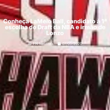
Conheça LaMelo Ball, candidato à 1ª
escolha do Draft da NBA e irmão de
Lonzo
FN Network
07/05/2020