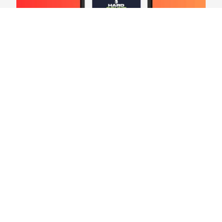
Hard Count Podcast Episódio 269 – Análise
Divisões – NFC North
03/08/2026
VER CONTEÚDO