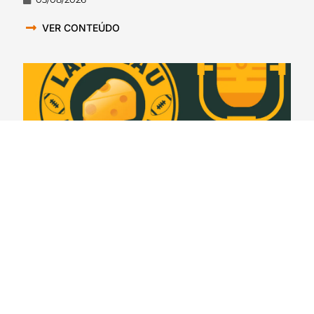
VER CONTEÚDO
Lambeau Leapers #399 – Espionando o rival:
Detroit Lions
03/08/2026