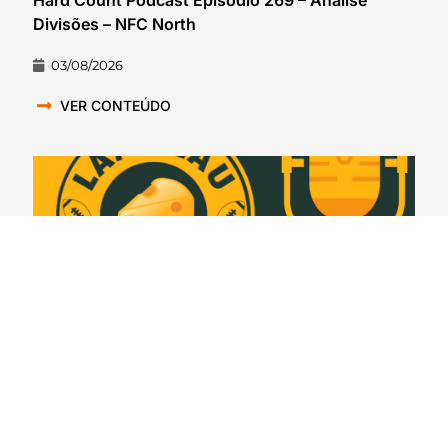
Hard Count Podcast Episódio 269 – Análise
Divisões – NFC North
03/08/2026
VER CONTEÚDO
Lambeau Leapers #399 – Espionando o rival: