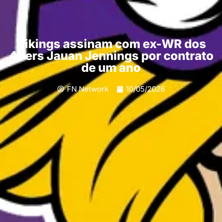
Vikings assinam com ex-WR dos
49ers Jauan Jennings por contrato
de um ano
FN Network
10/05/2026