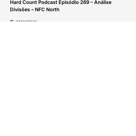
Hard Count Podcast Episódio 269 – Análise
Divisões – NFC North
03/08/2026
VER CONTEÚDO
Lambeau Leapers #399 – Espionando o rival: