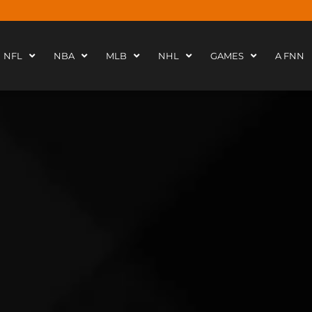
NFL
NBA
MLB
NHL
GAMES
A FNN