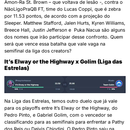
Amon-Ra St. Brown – que voltava de lesão -, contra o
NãoLigoPraQB FT, time do Lucas Coppi, que é zebra
por 11.53 pontos, de acordo com a projeção do
Sleeper. Matthew Stafford, Jalen Hurts, Kyren Williams,
Breece Hall, Justin Jefferson e Puka Nacua são alguns
dos nomes que irão participar desse confronto. Quem
será que vence essa batalha que vale vaga na
semifinal da liga dos creators?
It’s Elway or the Highway x Golim (Liga das
Estrelas)
Na Liga das Estrelas, temos outro duelo que já vale
para os playoffs entre It’s Elway or the Highway, do
Pedro Pinto, e Gabriel Golim, com o vencedor se
classificando para as semifinais para enfrentar a Pathy
dos Reis ou Deivis Chiodini. O Pedro Pinto saiu na