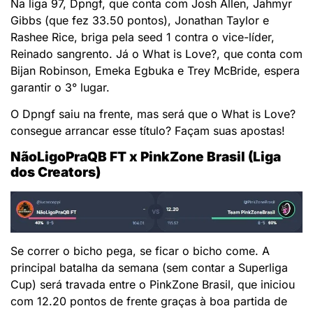
Na liga 97, Dpngf, que conta com Josh Allen, Jahmyr
Gibbs (que fez 33.50 pontos), Jonathan Taylor e
Rashee Rice, briga pela seed 1 contra o vice-líder,
Reinado sangrento. Já o What is Love?, que conta com
Bijan Robinson, Emeka Egbuka e Trey McBride, espera
garantir o 3° lugar.
O Dpngf saiu na frente, mas será que o What is Love?
consegue arrancar esse título? Façam suas apostas!
NãoLigoPraQB FT x PinkZone Brasil (Liga
dos Creators)
Se correr o bicho pega, se ficar o bicho come. A
principal batalha da semana (sem contar a Superliga
Cup) será travada entre o PinkZone Brasil, que iniciou
com 12.20 pontos de frente graças à boa partida de