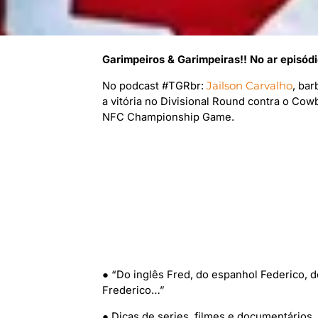
Garimpeiros & Garimpeiras!! No ar episód
No podcast #TGRbr:
Jailson Carvalho
, ba
a vitória no Divisional Round contra o Cow
NFC Championship Game.
● “Do inglês Fred, do espanhol Federico, 
Frederico…”
● Dicas de series, filmes e documentários