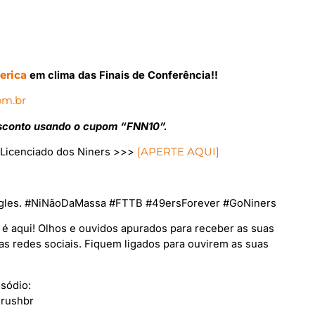
erica
em clima das Finais de Conferência!!
om.br
esconto usando o cupom “FNN10”.
e Licenciado dos Niners >>>
[APERTE AQUI]
agles. #NiNãoDaMassa #FTTB #49ersForever #GoNiners
al é aqui! Olhos e ouvidos apurados para receber as suas
as redes sociais. Fiquem ligados para ouvirem as suas
sódio:
drushbr