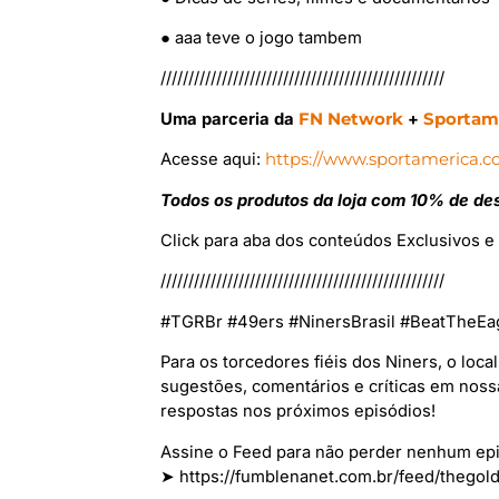
● aaa teve o jogo tambem
///////////////////////////////////////////////////
Uma parceria da
FN Network
+
Sportam
Acesse aqui:
https://www.sportamerica.c
Todos os produtos da loja com 10% de d
Click para aba dos conteúdos Exclusivos 
///////////////////////////////////////////////////
#TGRBr #49ers #NinersBrasil #BeatTheE
Para os torcedores fiéis dos Niners, o loc
sugestões, comentários e críticas em noss
respostas nos próximos episódios!
Assine o Feed para não perder nenhum epi
➤ https://fumblenanet.com.br/feed/thegol