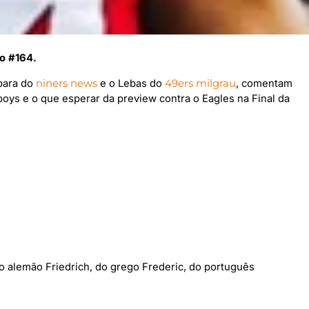
io #164.
rbara do
niners news
e o Lebas do
49ers milgrau
, comentam
boys e o que esperar da preview contra o Eagles na Final da
do alemão Friedrich, do grego Frederic, do português