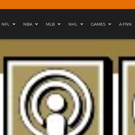
NFL
NBA
MLB
NHL
GAMES
A FNN