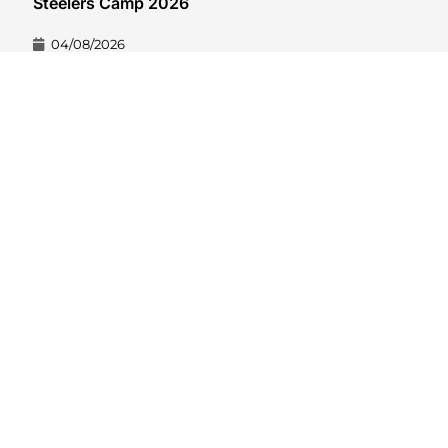
Steelers Camp 2026
04/08/2026
VER CONTEÚDO
Hard Count Podcast Episódio 269 – Análise
Divisões – NFC North