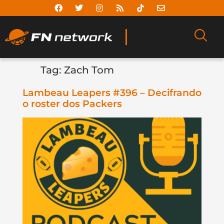
Tag:
Zach Tom
Lambeau Leapers #396 – Decifrando
o roster dos Packers