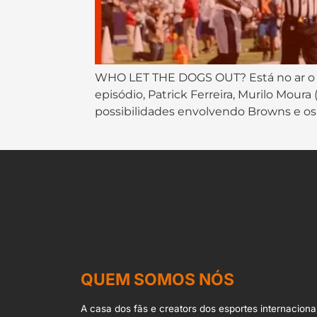
WHO LET THE DOGS OUT? Está no ar o q
episódio, Patrick Ferreira, Murilo Mou
possibilidades envolvendo Browns e os 
QUEM SOMOS NÓS
A casa dos fãs e creators dos esportes internacionai