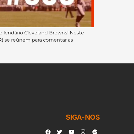
 lendário Cleveland Browns! Neste
 BR) se reúnem para comentar as
SIGA-NOS