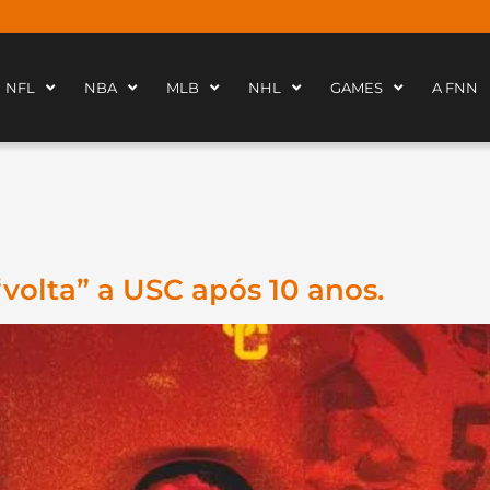
NFL
NBA
MLB
NHL
GAMES
A FNN
volta” a USC após 10 anos.