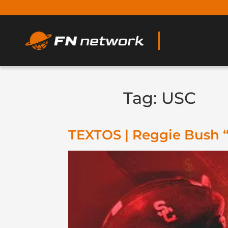
Tag:
USC
TEXTOS | Reggie Bush “