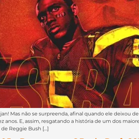
! Mas não se surpreenda, afinal quando ele deixou de 
ez anos. E, assim, resgatando a história de um dos maiore
o de Reggie Bush […]