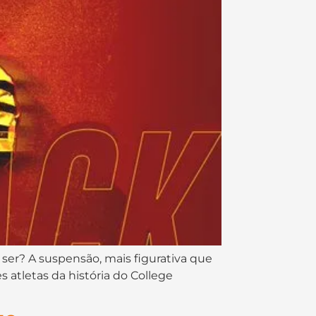
ser? A suspensão, mais figurativa que
s atletas da história do College