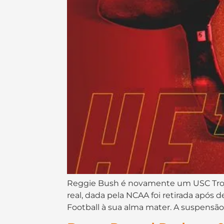
Reggie Bush é novamente um USC Trojan
real, dada pela NCAA foi retirada após d
Football à sua alma mater. A suspensã