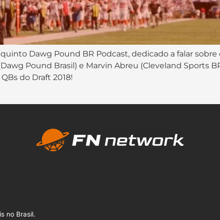
uinto Dawg Pound BR Podcast, dedicado a falar sobre o
ra (Dawg Pound Brasil) e Marvin Abreu (Cleveland Sports
QBs do Draft 2018!
s no Brasil.