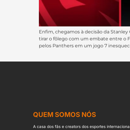
Enfim, chegamos à decisão da Stanley 
tirar o fôlego com um embate entre o F
pelos Panthers em um jogo 7 inesquecív
QUEM SOMOS NÓS
A casa dos fãs e creators dos esportes internacionai