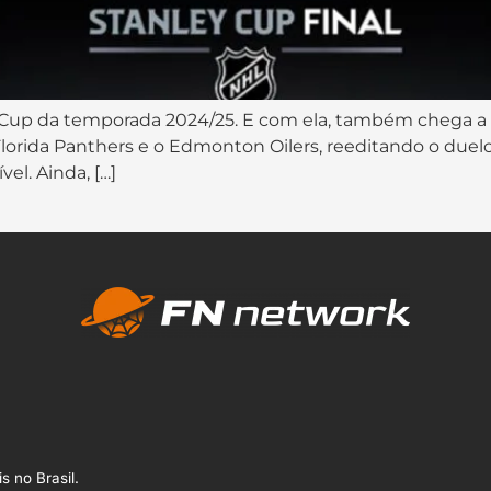
Cup da temporada 2024/25. E com ela, também chega a e
lorida Panthers e o Edmonton Oilers, reeditando o duel
el. Ainda, […]
s no Brasil.