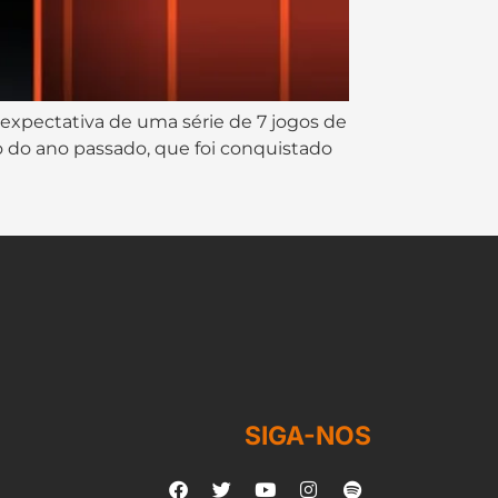
xpectativa de uma série de 7 jogos de
o do ano passado, que foi conquistado
SIGA-NOS