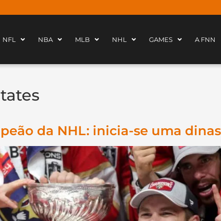
NFL
NBA
MLB
NHL
GAMES
A FNN
tates
peão da NHL: inicia-se uma dinas