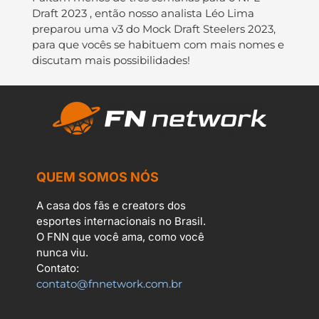
Draft 2023 , então nosso analista Léo Lima
preparou uma v3 do Mock Draft Steelers 2023,
para que vocês se habituem com mais nomes e
discutam mais possibilidades!
QUEM SOMOS NÓS
A casa dos fãs e creators dos
esportes internacionais no Brasil.
O FNN que você ama, como você
nunca viu.
Contato:
contato@fnnetwork.com.br