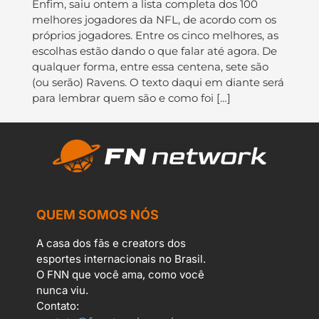
Enfim, saiu ontem a lista completa dos 100
melhores jogadores da NFL, de acordo com os
próprios jogadores. Entre os cinco melhores, as
escolhas estão dando o que falar até agora. De
qualquer forma, entre essa centena, sete são
(ou serão) Ravens. O texto daqui em diante será
para lembrar quem são e como foi […]
QUEM SOMOS NÓS
A casa dos fãs e creators dos
esportes internacionais no Brasil.
O FNN que você ama, como você
nunca viu.
Contato: