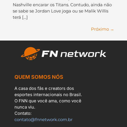
Nashville encarar os Titans. Contudo, ainda não
se sabe se Jordan Love joga ou se Malik Willis
terá […]
Próximo
→
QUEM SOMOS NÓS
A casa dos fãs e creators dos
esportes internacionais no Brasil.
O FNN que você ama, como você
nunca viu.
Contato:
contato@fnnetwork.com.br